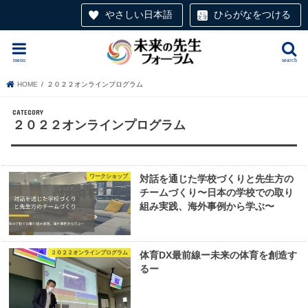
やさしい日本語
ひらがなをつける
menu
search
HOME
２０２２オンラインプログラム
２０２２オンラインプログラム
ワークショップ
対話を通じた学校づくりと先生方の
チームづくり〜日本の学校での取り
組み実践、海外事例から学ぶ〜
２０２２オンラインプログラム
体育DX最前線ー未来の体育を創造す
るー