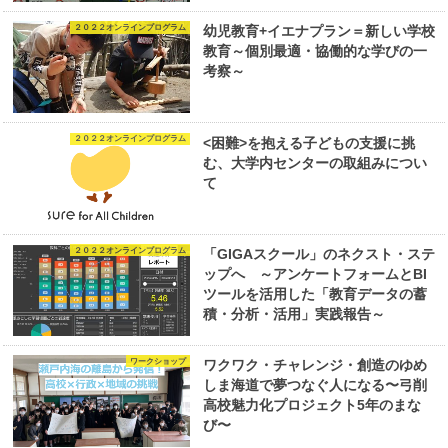
２０２２オンラインプログラム
幼児教育+イエナプラン＝新しい学校
教育～個別最適・協働的な学びの一
考察～
２０２２オンラインプログラム
<困難>を抱える子どもの支援に挑
む、大学内センターの取組みについ
て
２０２２オンラインプログラム
「GIGAスクール」のネクスト・ステ
ップへ ～アンケートフォームとBI
ツールを活用した「教育データの蓄
積・分析・活用」実践報告～
ワークショップ
ワクワク・チャレンジ・創造のゆめ
しま海道で夢つなぐ人になる〜弓削
高校魅力化プロジェクト5年のまな
び〜