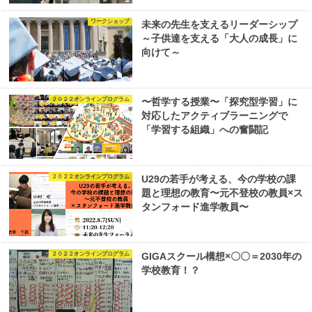
ワークショップ
未来の先生を支えるリーダーシップ
～子供達を支える「大人の成長」に
向けて～
２０２２オンラインプログラム
〜哲学する授業〜「探究型学習」に
対応したアクティブラーニングで
「学習する組織」への奮闘記
２０２２オンラインプログラム
U29の若手が考える、今の学校の課
題と理想の教育〜元不登校の教員×ス
タンフォード進学教員〜
２０２２オンラインプログラム
GIGAスクール構想×〇〇＝2030年の
学校教育！？