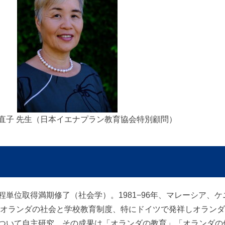
直子 先生（日本イエナプラン教育協会特別顧問）
単位取得満期修了（社会学）。1981−96年、マレーシア、
住。オランダの社会と学校教育制度、特にドイツで発祥しオラン
ついて自主研究、その成果は「オランダの教育」「オランダの