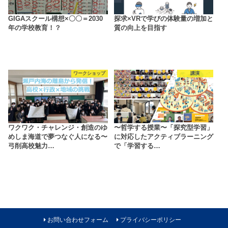
GIGAスクール構想×〇〇＝2030
探求×VRで学びの体験量の増加と
年の学校教育！？
質の向上を目指す
ワークショップ
講演
ワクワク・チャレンジ・創造のゆ
〜哲学する授業〜「探究型学習」
めしま海道で夢つなぐ人になる〜
に対応したアクティブラーニング
弓削高校魅力…
で「学習する…
お問い合わせフォーム
プライバシーポリシー