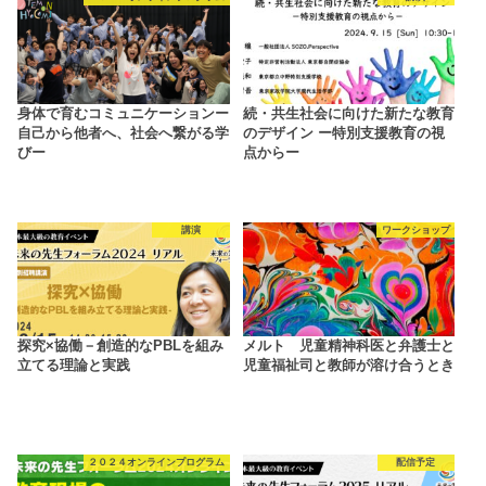
身体で育むコミュニケーションー
続・共生社会に向けた新たな教育
自己から他者へ、社会へ繋がる学
のデザイン ー特別支援教育の視
びー
点からー
講演
ワークショップ
探究×協働－創造的なPBLを組み
メルト 児童精神科医と弁護士と
立てる理論と実践
児童福祉司と教師が溶け合うとき
２０２４オンラインプログラム
配信予定