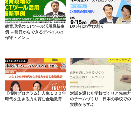
教育現場のICTツール活用最新事
DX時代の学び創り
例 ～明日からできるデバイスの
保守・メン…
講演
ワークショップ
【招聘プログラム】人生１００年
対話を通じた学校づくりと先生方
時代を生きる力を育む金融教育
のチームづくり 日本の学校での
実践から学ぶ