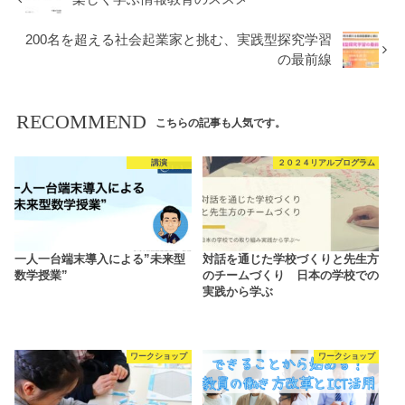
200名を超える社会起業家と挑む、実践型探究学習
の最前線
RECOMMEND
こちらの記事も人気です。
講演
２０２４リアルプログラム
一人一台端末導入による”未来型
対話を通じた学校づくりと先生方
数学授業”
のチームづくり 日本の学校での
実践から学ぶ
ワークショップ
ワークショップ