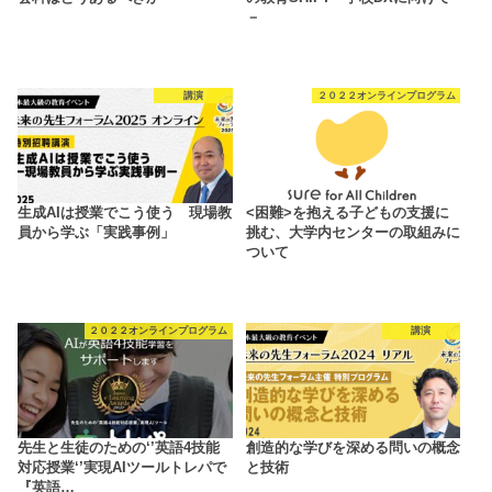
－
講演
２０２２オンラインプログラム
生成AIは授業でこう使う 現場教
<困難>を抱える子どもの支援に
員から学ぶ「実践事例」
挑む、大学内センターの取組みに
ついて
２０２２オンラインプログラム
講演
先生と生徒のための‘’英語4技能
創造的な学びを深める問いの概念
対応授業‘’実現AIツールトレパで
と技術
『英語…