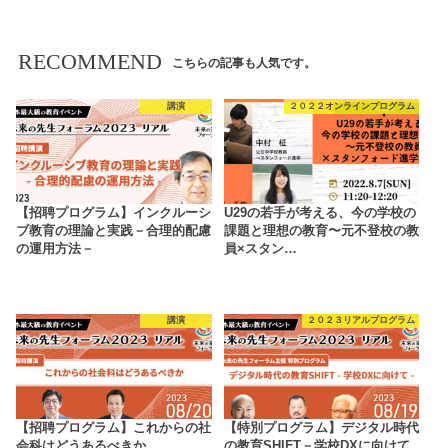
RECOMMEND
こちらの記事も人気です。
講演
２０２２オンラインプログラム
【招聘プログラム】インクルーシ
U29の若手が考える、今の学校の
ブ教育の理論と実践－合理的配慮
課題と理想の教育〜元不登校の教
の運用方法－
員×スタン…
講演
２０２３リアルプログラム
【招聘プログラム】これからの社
【特別プログラム】デジタル時代
会科はどうあるべきか
の教育SHIFT－学校DXに向けて