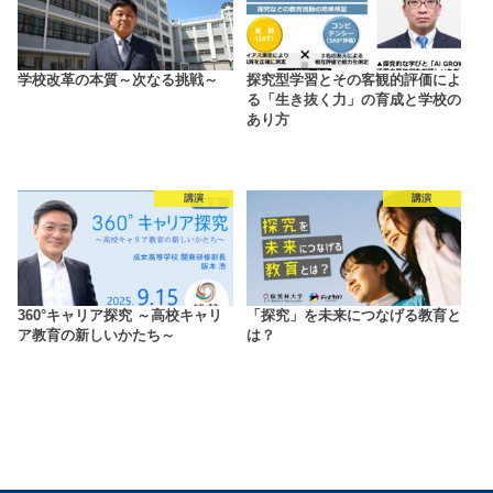
学校改革の本質～次なる挑戦～
探究型学習とその客観的評価によ
る「生き抜く力」の育成と学校の
あり方
講演
講演
360°キャリア探究 ～高校キャリ
「探究」を未来につなげる教育と
ア教育の新しいかたち～
は？