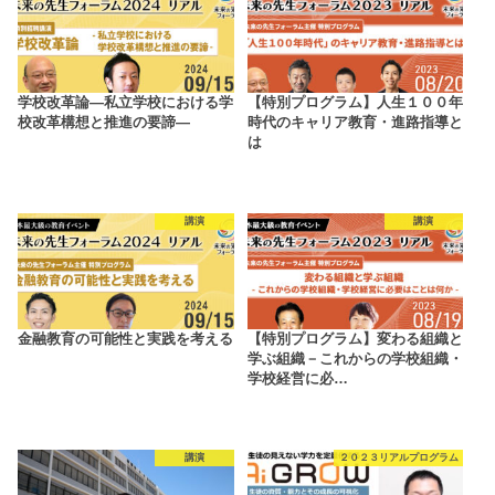
学校改革論―私立学校における学
【特別プログラム】人生１００年
校改革構想と推進の要諦―
時代のキャリア教育・進路指導と
は
講演
講演
金融教育の可能性と実践を考える
【特別プログラム】変わる組織と
学ぶ組織－これからの学校組織・
学校経営に必…
講演
２０２３リアルプログラム