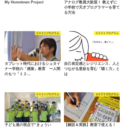
My Hometown Project
アナログ教員大歓迎！ 教えずに
小学校で天才プログラマーを育て
る方法
２０２１プログラム
２０２１プログラム
タブレット時代におけるシュタイ
自己肯定感とレジリエンス、人と
ナー学校の「感覚」教育 〜人間
つながる意欲を育む「聴く力」と
のもつ「１２…
は
２０２１プログラム
２０２１プログラム
子ども達の視点で”きょうい
【解説＆実践】教室で使える！