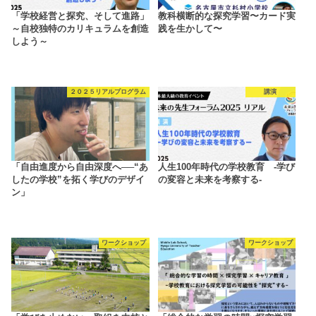
「学校経営と探究、そして進路」
教科横断的な探究学習〜カード実
～自校独特のカリキュラムを創造
践を生かして〜
しよう～
２０２５リアルプログラム
講演
「自由進度から自由深度へ──“あ
人生100年時代の学校教育 -学び
したの学校”を拓く学びのデザイ
の変容と未来を考察する-
ン」
ワークショップ
ワークショップ