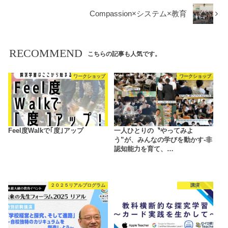
Compassion×システム×教育
RECOMMEND
こちらの記事も人気です。
ワークショップ
ワークショップ
Feel度Walkで｢度｣アップ
一人ひとりの〝やってみよ
う”が、みんなの学びを動かす-非
認知能力を育て、…
２０２５リアルプログラム
講演