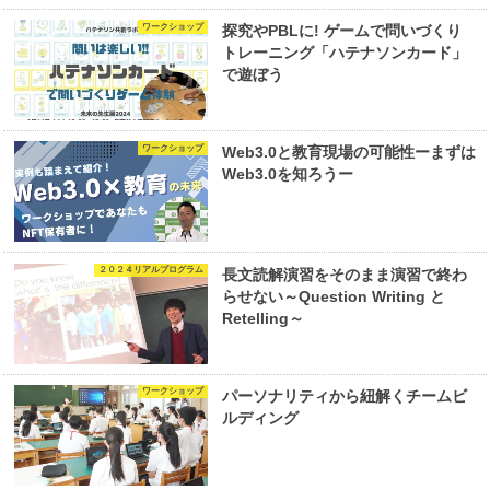
ワークショップ
探究やPBLに! ゲームで問いづくり
トレーニング「ハテナソンカード」
で遊ぼう
ワークショップ
Web3.0と教育現場の可能性ーまずは
Web3.0を知ろうー
２０２４リアルプログラム
長文読解演習をそのまま演習で終わ
らせない～Question Writing と
Retelling～
ワークショップ
パーソナリティから紐解くチームビ
ルディング