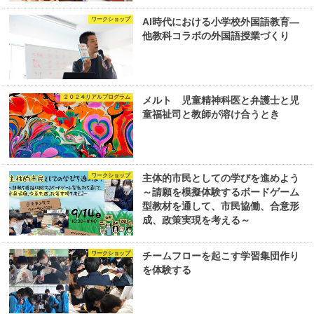
ワークショップ
AI時代における小学校外国語教育―
他教科コラボの外国語授業づくり
２０２４リアルプログラム
メルト 児童精神科医と弁護士と児
童福祉司と教師が溶け合うとき
ワークショップ
主体的市民としての学びを進めよう
～請願を模擬体験するボードゲーム
型教材を通して、市民協働、合意形
成、政策実現を考える～
ワークショップ
チームフローを起こす学習集団作り
を体験する