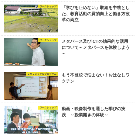
ワークショップ
「学びを止めない」取組を中核とし
た、教育活動の質的向上と働き方改
革の両立
ワークショップ
メタバース及びICTの効果的な活用
について～メタバースを体験しよう
～
２０２３リアルプログラム
もう不登校で悩まない！おはなしワ
クチン
ワークショップ
動画・映像制作を通した学びの実
践 ～授業開きの体験～