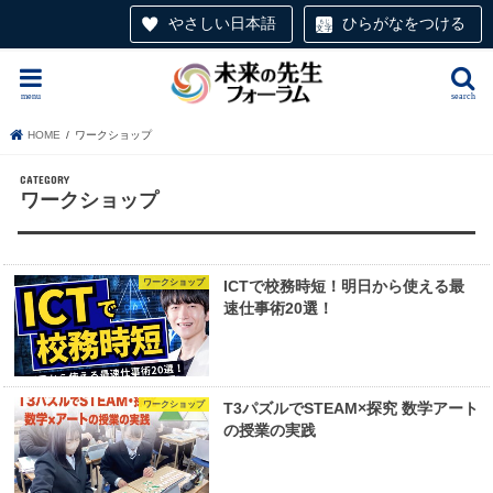
やさしい日本語
ひらがなをつける
menu
search
HOME
ワークショップ
ワークショップ
ワークショップ
ICTで校務時短！明日から使える最
速仕事術20選！
ワークショップ
T3パズルでSTEAM×探究 数学アート
の授業の実践