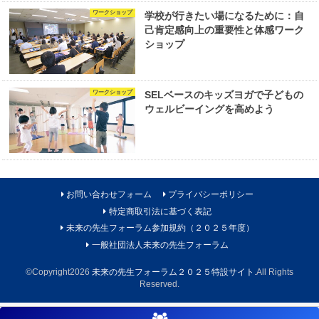
ワークショップ
学校が行きたい場になるために：自
己肯定感向上の重要性と体感ワーク
ショップ
ワークショップ
SELベースのキッズヨガで子どもの
ウェルビーイングを高めよう
お問い合わせフォーム
プライバシーポリシー
特定商取引法に基づく表記
未来の先生フォーラム参加規約（２０２５年度）
一般社団法人未来の先生フォーラム
©Copyright2026
未来の先生フォーラム２０２５特設サイト
.All Rights
Reserved.