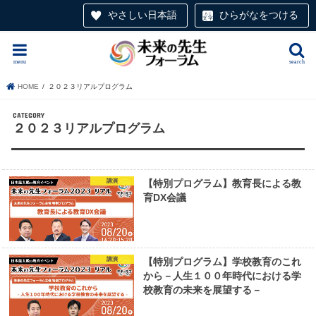
やさしい日本語
ひらがなをつける
menu
search
HOME
２０２３リアルプログラム
２０２３リアルプログラム
講演
【特別プログラム】教育長による教
育DX会議
講演
【特別プログラム】学校教育のこれ
から－人生１００年時代における学
校教育の未来を展望する－