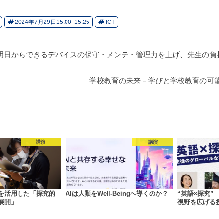
2024年7月29日15:00ｰ15:25
ICT
～明日からできるデバイスの保守・メンテ・管理力を上げ、先生の負
学校教育の未来－学びと学校教育の可
講演
講演
を活用した「探究的
AIは人類をWell-Beingへ導くのか？
“英語×探究”
展開」
視野を広げる