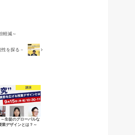
担軽減～
能性を探る－
講演
 ～生徒のグローバルな
授業デザインとは？～