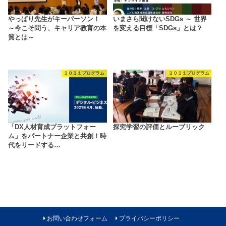
やっぱり先生がキーパーソン！
いまさら聞けないSDGs ～ 世界
～今こそ問う、キャリア教育の本
を変える目標「SDGs」とは？
質とは～
２０２１プログラム
２０２１プログラム
「DX人材育成プラットフォー
探究学習の評価とルーブリック
ム」をパートナー企業と共創！時
代をリードする…
お問い合わせフォーム
プライバシーポリシー