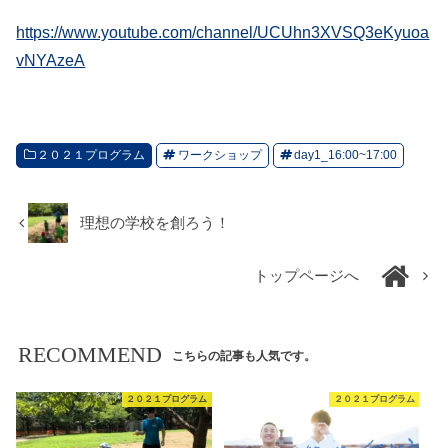
https://www.youtube.com/channel/UCUhn3XVSQ3eKyuoa
vNYAzeA
２０２１プログラム
ワークショップ
day1_16:00~17:00
理想の学校を創ろう！
トップページへ
RECOMMEND
こちらの記事も人気です。
２０２１プログラム
２０２１プログラム