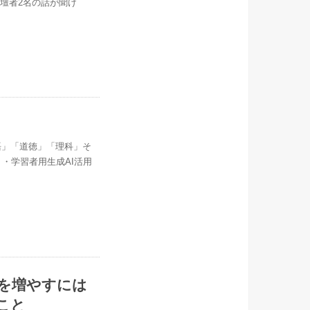
壇者2名の話が聞け
国語」「道徳」「理科」そ
・学習者用生成AI活用
を増やすには
要なこと