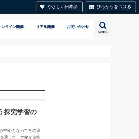
やさしい日本語
ひらがなをつける
オンライン開催
リアル開催
お問い合わせ
search
う探究学習の
員が中心となってその運
例を通して、本校が目指