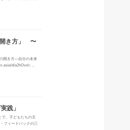
の開き方」 〜
らの開き方―自分の未来
a/d/a2hOvol）。
育実践」
ことで、子どもたちの主
白・フィードバックの三