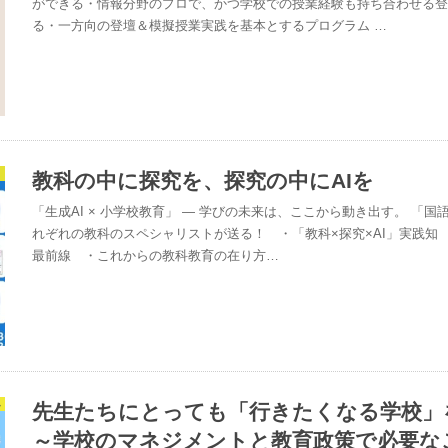
ができる・情報分野のプロで、かつ学校での授業経験も持ち合わせる登
る・一方向の登壇＆模擬授業実践を基本とするプログラム …
教科の中に探究を、探究の中にAIを
「生成AI × 小学校教育」 ― 学びの未来は、ここから動き出す。 「
れぞれの教科のスペシャリストが送る！ ・「教科×探究×AI」実践知 
最前線 ・これからの教科教育の在り方…
ム
先生たちにとっても「行きたくなる学校」
～学校のマネジメントと教育政策で必