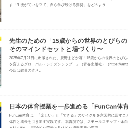
す「生徒が問いを立て、自ら学び続ける姿勢」をどのよう…
プ
先生のための「15歳からの世界のとびら
そのマインドセットと場づくり〜
2025年7月21日に出版された、辰野まどか著「15歳からの世界のとび
を変えるグローバル・シチズンシップー」（青春出版社）（https://amzn.asi
今回は教員の皆さ…
日本の体育授業を一歩進める「FunCan体
FunCan体育は、「楽しい」と「できる」のサイクルを意図的に回す
体性と成長を引き出す実践です。本講演では、スモールステップ・余
本柱を軸に、理論的な背景と具体的な授業実践の両面…