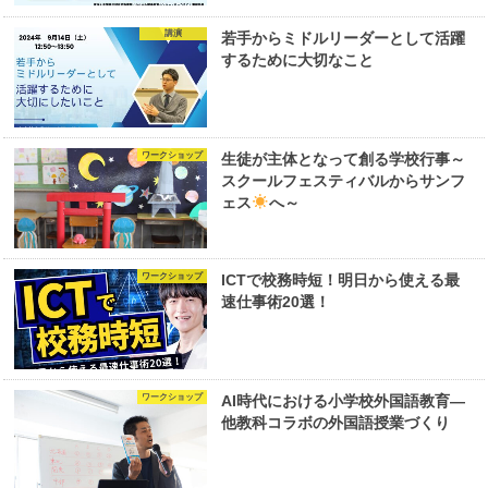
講演
若手からミドルリーダーとして活躍
するために大切なこと
ワークショップ
生徒が主体となって創る学校行事～
スクールフェスティバルからサンフ
ェス
へ～
ワークショップ
ICTで校務時短！明日から使える最
速仕事術20選！
ワークショップ
AI時代における小学校外国語教育―
他教科コラボの外国語授業づくり