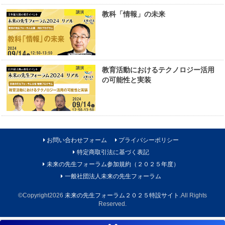
講演
教科「情報」の未来
講演
教育活動におけるテクノロジー活用
の可能性と実装
お問い合わせフォーム
プライバシーポリシー
特定商取引法に基づく表記
未来の先生フォーラム参加規約（２０２５年度）
一般社団法人未来の先生フォーラム
©Copyright2026
未来の先生フォーラム２０２５特設サイト
.All Rights
Reserved.