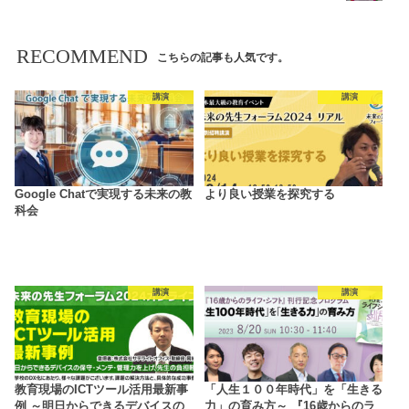
RECOMMEND
こちらの記事も人気です。
講演
講演
Google Chatで実現する未来の教
より良い授業を探究する
科会
講演
講演
教育現場のICTツール活用最新事
「人生１００年時代」を「生きる
例 ～明日からできるデバイスの
力」の育み方～ 『16歳からのラ