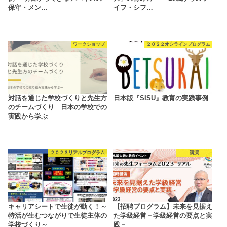
保守・メン…
イフ・シフ…
ワークショップ
２０２２オンラインプログラム
対話を通じた学校づくりと先生方
日本版『SISU』教育の実践事例
のチームづくり 日本の学校での
実践から学ぶ
２０２３リアルプログラム
講演
キャリアシートで生徒が動く！～
【招聘プログラム】未来を見据え
特活が生むつながりで生徒主体の
た学級経営－学級経営の要点と実
学校づくり～
践－