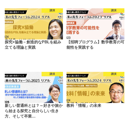
講演
講演
探究×協働－創造的なPBLを組み
【招聘プログラム】数学教育の可
立てる理論と実践
能性を実践する
講演
講演
新しい普通科とは？～好きや旅か
教科「情報」の未来
ら始まる探究と自分らしい生き
方、そして卒業…