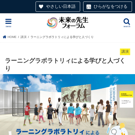
やさしい日本語
ひらがなをつける
menu
search
HOME
講演
ラーニングラボラトリィによる学びと人づくり
講演
ラーニングラボラトリィによる学びと人づく
り