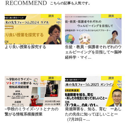
RECOMMEND
こちらの記事も人気です。
講演
講演
より良い授業を探究する
生徒・教員・保護者それぞれのウ
ェルビーイングを目指して〜脳神
経科学・マイ…
講演
講演
~学校のミライズ~ソトとナカの
発達障害を、知る、育む ーあし
繋がる情報系模擬授業
たの先生に知ってほしいことー
（7月28日～…