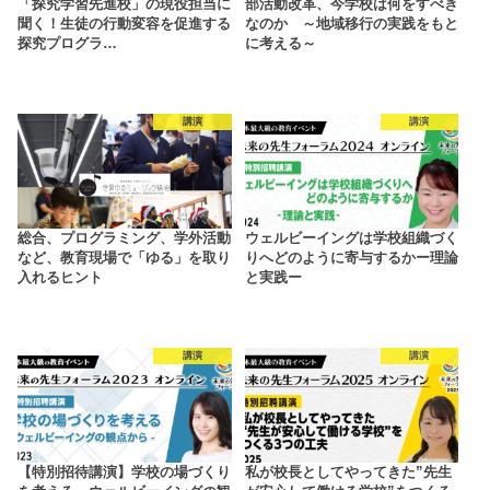
「探究学習先進校」の現役担当に
部活動改革、今学校は何をすべき
聞く！生徒の行動変容を促進する
なのか ～地域移行の実践をもと
探究プログラ…
に考える～
講演
講演
総合、プログラミング、学外活動
ウェルビーイングは学校組織づく
など、教育現場で「ゆる」を取り
りへどのように寄与するかー理論
入れるヒント
と実践ー
講演
講演
【特別招待講演】学校の場づくり
私が校長としてやってきた”先生