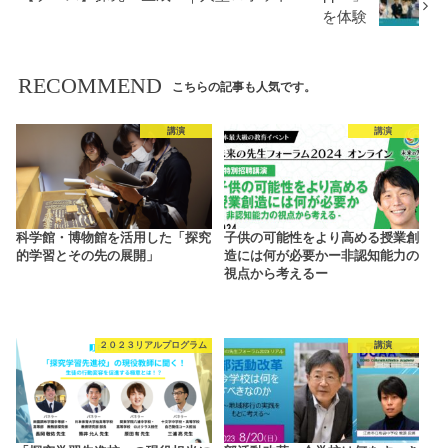
を体験
RECOMMEND
こちらの記事も人気です。
講演
講演
科学館・博物館を活用した「探究
子供の可能性をより高める授業創
的学習とその先の展開」
造には何が必要かー非認知能力の
視点から考えるー
２０２３リアルプログラム
講演