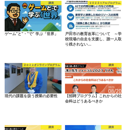
講演
２０２３リアルプログラム
ゲーム"と"・"で" 学ぶ「世界」
戸田市の教育改革について ～学
校現場の自走を支援し、誰一人取
り残されない…
２０２２オンラインプログラム
講演
現代の課題を扱う授業の必要性
【招聘プログラム】これからの社
会科はどうあるべきか
講演
講演