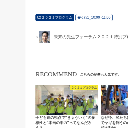
２０２１プログラム
day1_10:00~11:00
未来の先生フォーラム２０２１特別プ
RECOMMEND
こちらの記事も人気です。
２０２１プログラム
子ども達の視点で”きょういく”の多
なぜ今、私たち
様性と”本当の学力”ってなんだろ
でヤギを飼うの
う？
校の動物…