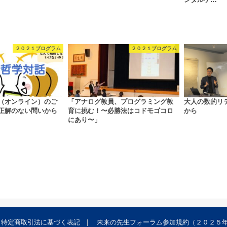
２０２１プログラム
２０２１プログラム
（オンライン）のご
「アナログ教員、プログラミング教
大人の数的リ
正解のない問いから
育に挑む！〜必勝法はコドモゴコロ
から
にあり〜」
特定商取引法に基づく表記
未来の先生フォーラム参加規約（２０２５