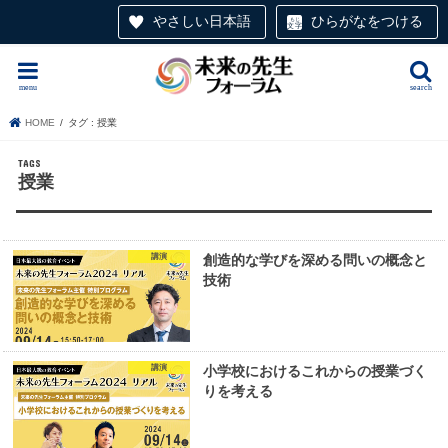
やさしい日本語
ひらがなをつける
menu
search
HOME
タグ : 授業
授業
講演
創造的な学びを深める問いの概念と
技術
講演
小学校におけるこれからの授業づく
りを考える