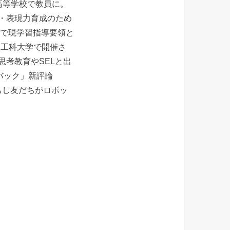
高等学校で教員に。
・表現力育成のため
攻で現学習指導要領と
ツ工科大学で開催さ
、システム思考教育やSELと出
フィードバック」新評論
もし友だちがロボッ