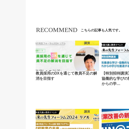
RECOMMEND
こちらの記事も人気です。
講演
教員採用のDXを通じて教員不足の解
【特別招待講演
消を目指す
協働的な学びの
からの学…
講演