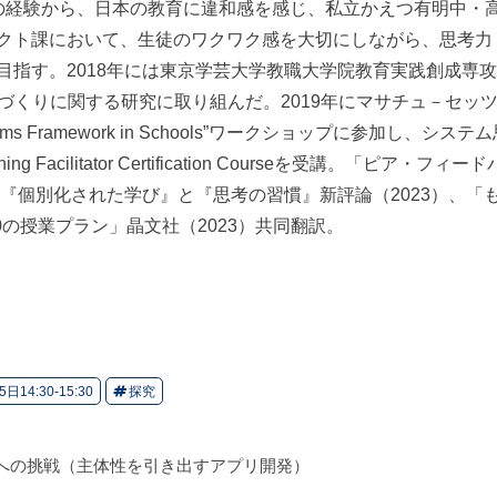
の経験から、日本の教育に違和感を感じ、私立かえつ有明中・
クト課において、生徒のワクワク感を大切にしながら、思考力
目指す。2018年には東京学芸大学教職大学院教育実践創成専
づくりに関する研究に取り組んだ。2019年にマサチュ－セッ
nate Systems Framework in Schools”ワークショップに参加し
ng Facilitator Certification Courseを受講。「ピア・
！『個別化された学び』と『思考の習慣』新評論（2023）、「
0の授業プラン」晶文社（2023）共同翻訳。
日14:30-15:30
探究
ルへの挑戦（主体性を引き出すアプリ開発）