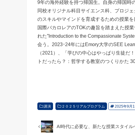
9年の海外経験を持つ帰国生。自身の帰国時
同校オリジナル科目サイエンス科、プロジェ
のスキルやマインドを育成するための授業を
国際バカロレアのTOKの趣旨を踏まえた授業
れた”Introduction to the Compassio
会う。2023ｰ24年にはEmory大学のSEE Learni
（2021）、「学びの中心はやっぱり生徒だ
トだったら？：哲学する教室のつくりかた 3
講演
２０２５リアルプログラム
2025年9月15
AI時代に必要な、新たな授業スタイ