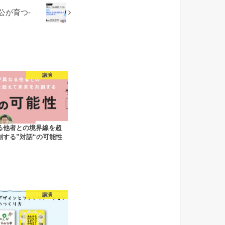
人公が育つ-
講演
る他者との境界線を超
創する”対話“の可能性
講演