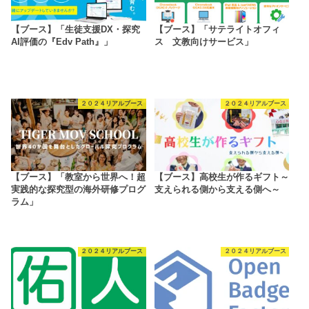
【ブース】「生徒支援DX・探究
【ブース】「サテライトオフィ
AI評価の『Edv Path』」
ス 文教向けサービス」
２０２４リアルブース
２０２４リアルブース
【ブース】「教室から世界へ！超
【ブース】高校生が作るギフト～
実践的な探究型の海外研修プログ
支えられる側から支える側へ～
ラム」
２０２４リアルブース
２０２４リアルブース