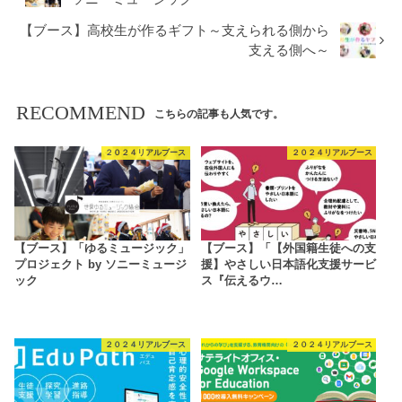
【ブース】高校生が作るギフト～支えられる側から
支える側へ～
RECOMMEND
こちらの記事も人気です。
２０２４リアルブース
２０２４リアルブース
【ブース】「ゆるミュージック」
【ブース】「【外国籍生徒への支
プロジェクト by ソニーミュージ
援】やさしい日本語化支援サービ
ック
ス『伝えるウ…
２０２４リアルブース
２０２４リアルブース