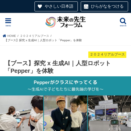
やさしい日本語
ひらがなをつける
menu
search
HOME
２０２４リアルブース
【ブース】探究 x 生成AI｜人型ロボット「Pepper」を体験
２０２４リアルブース
【ブース】探究 x 生成AI｜人型ロボット
「Pepper」を体験